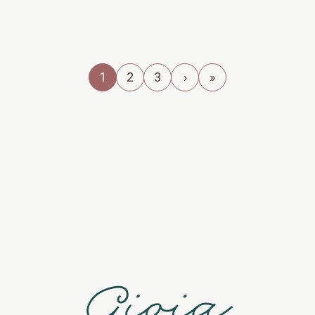
1
2
3
›
»