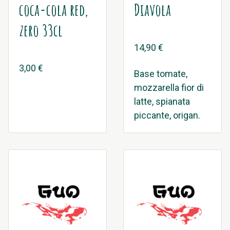
coca-cola red,
Diavola
zero 33cl
14,90 €
3,00 €
Base tomate,
mozzarella fior di
latte, spianata
piccante, origan.