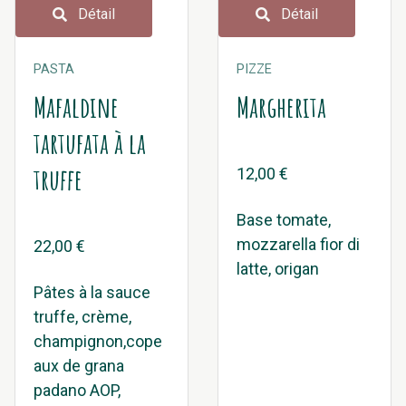
Détail
Détail
PASTA
PIZZE
Mafaldine
Margherita
tartufata à la
truffe
12,00 €
Base tomate,
mozzarella fior di
22,00 €
latte, origan
Pâtes à la sauce
truffe, crème,
champignon,cope
aux de grana
padano AOP,