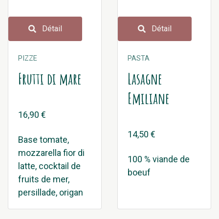
Détail
Détail
PIZZE
PASTA
Frutti di mare
Lasagne
Emiliane
16,90 €
14,50 €
Base tomate,
mozzarella fior di
100 % viande de
latte, cocktail de
boeuf
fruits de mer,
persillade, origan