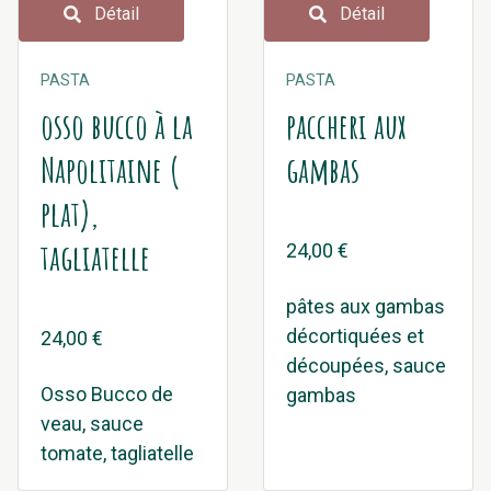
Détail
Détail
PASTA
PASTA
osso bucco à la
paccheri aux
Napolitaine (
gambas
plat),
tagliatelle
24,00 €
pâtes aux gambas
décortiquées et
24,00 €
découpées, sauce
Osso Bucco de
gambas
veau, sauce
tomate, tagliatelle