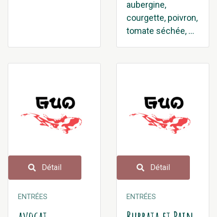
aubergine,
courgette, poivron,
tomate séchée, ...
Détail
Détail
ENTRÉES
ENTRÉES
avocat,
Burrata et Pain