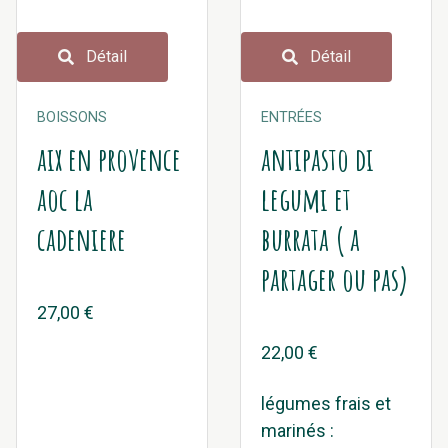
Détail
Détail
BOISSONS
ENTRÉES
aix en provence
antipasto di
aoc la
legumi et
cadeniere
burrata ( a
partager ou pas)
27,00 €
22,00 €
légumes frais et
marinés :