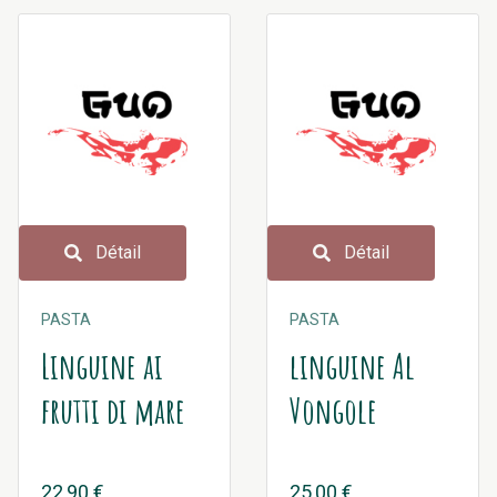
Détail
Détail
PASTA
PASTA
Linguine ai
linguine Al
frutti di mare
Vongole
22,90 €
25,00 €