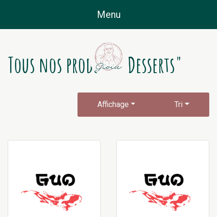
01.58.96.32.80.
Tous nos produits "Desserts"
12h à 14h30 & 19h à 22h30 - Fermé le mardi
Affichage
Tri